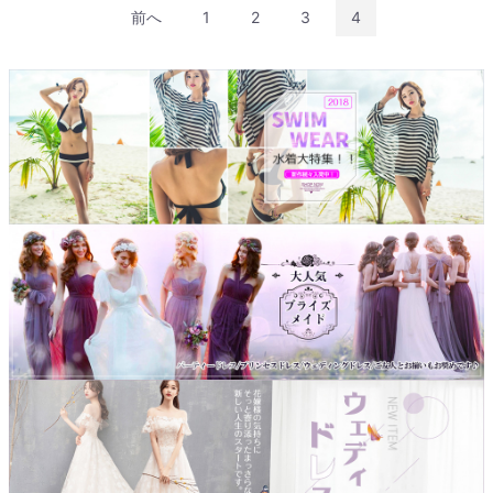
前へ
1
2
3
4