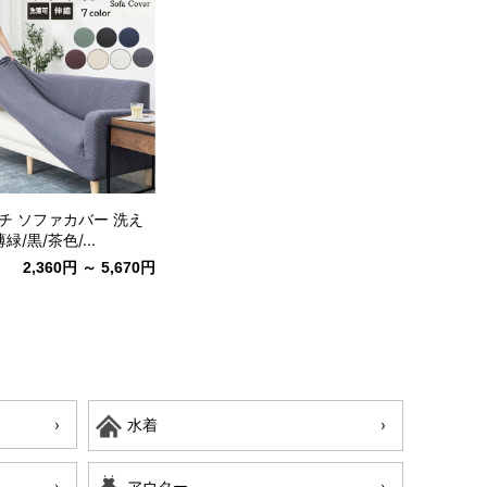
チ ソファカバー 洗え
緑/黒/茶色/...
2,360円 ～ 5,670円
水着
アウター