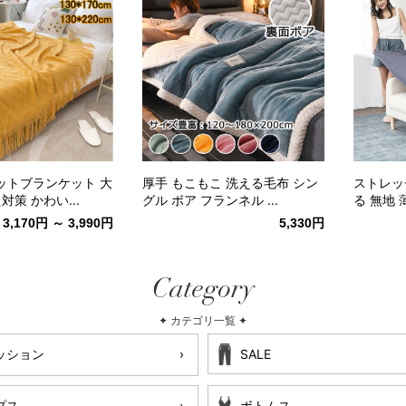
ットブランケット 大
厚手 もこもこ 洗える毛布 シン
ストレッ
対策 かわい...
グル ボア フランネル ...
る 無地 薄
3,170円 ～ 3,990円
5,330円
Category
✦ カテゴリ一覧 ✦
ッション
SALE
プス
ボトムス