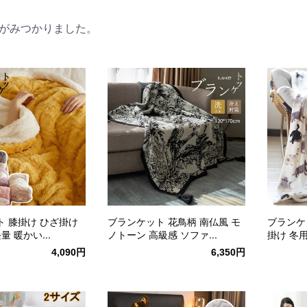
がみつかりました。
 膝掛け ひざ掛け
ブランケット 花鳥柄 南仏風 モ
ブランケ
量 暖かい...
ノトーン 高級感 ソファ...
掛け 冬用 
4,090円
6,350円