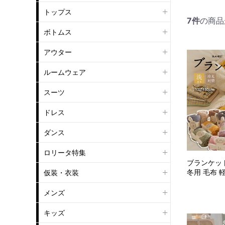
トップス
7
件
の商品
ボトムス
アウター
ルームウェア
スーツ
ドレス
ダンス
ロリータ特集
ブランケット
冬用 毛布 軽
仮装・衣装
メンズ
キッズ