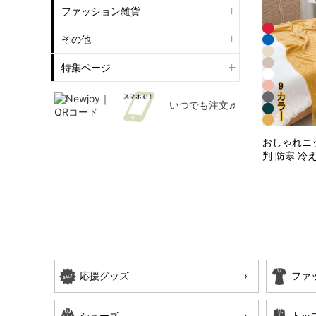
ファッション雑貨
その他
特集ページ
いつでも注文♬
おしゃれニ
判 防寒 冷え
応援グッズ
ファ
シューズ
トッ