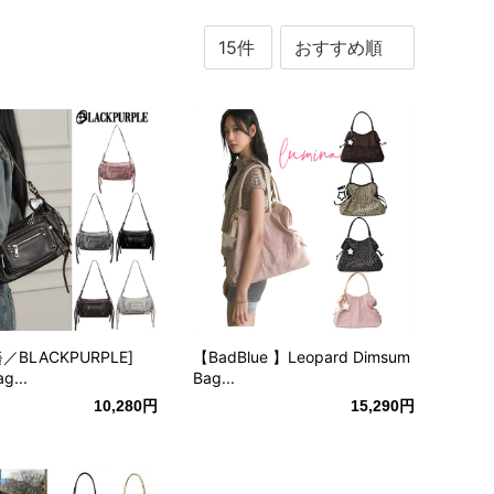
／BLACKPURPLE]
【BadBlue 】Leopard Dimsum
g...
Bag...
10,280円
15,290円