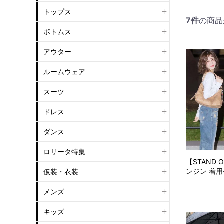
トップス
7
件
の商品
ボトムス
アウター
ルームウェア
スーツ
ドレス
ダンス
ロリータ特集
【STAND 
ンジン 着用モ
仮装・衣装
メンズ
キッズ