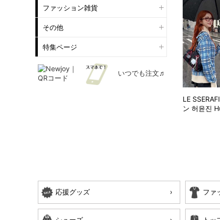
ファッション雑貨
その他
特集ページ
いつでも注文♬
LE SSER
ン 허윤진 Hu
応援グッズ
ファ
シューズ
トッ