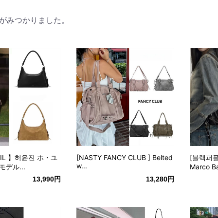
がみつかりました。
OIL 】허윤진 ホ・ユ
[NASTY FANCY CLUB ] Belted
[블랙퍼플
w...
デル...
Marco Ba
13,990円
13,280円