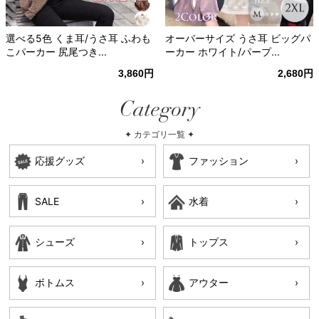
選べる5色 くま耳/うさ耳 ふわも
オーバーサイズ うさ耳 ビッグパ
こパーカー 尻尾つき...
ーカー ホワイト/パープ...
3,860円
2,680円
Category
✦ カテゴリ一覧 ✦
応援グッズ
ファッション
SALE
水着
シューズ
トップス
ボトムス
アウター