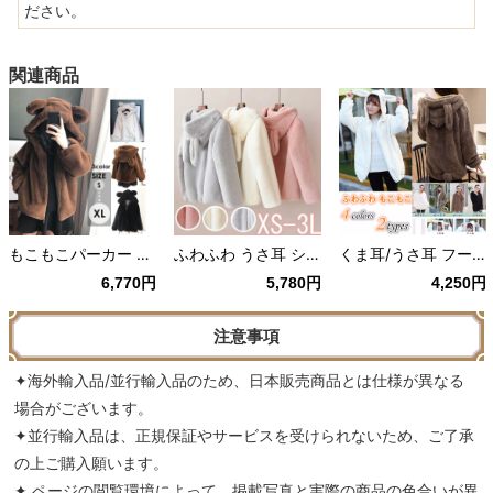
ださい。
関連商品
もこもこパーカー ふわふわ コート 熊耳付き アニマル風 リボン付き 大きいサイズ 秋冬 防寒 暖かい アウター S M L XL
ふわふわ うさ耳 ショート丈 パーカー ピンク/白/グレー
くま耳/うさ耳 フード もこもこ 尻尾つき パーカー ホワイト/ベージュ/ブラウン/ブラック
6,770円
5,780円
4,250円
注意事項
✦海外輸入品/並行輸入品のため、日本販売商品とは仕様が異なる
場合がございます。
✦並行輸入品は、正規保証やサービスを受けられないため、ご了承
の上ご購入願います。
✦ ページの閲覧環境によって、掲載写真と実際の商品の色合いが異