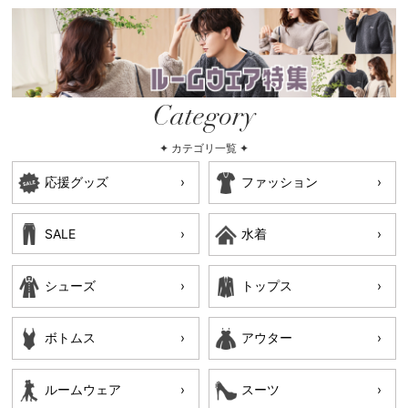
Category
✦ カテゴリ一覧 ✦
応援グッズ
ファッション
SALE
水着
シューズ
トップス
ボトムス
アウター
ルームウェア
スーツ