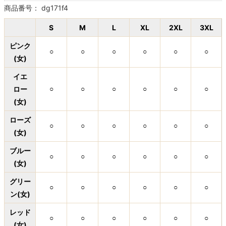
商品番号：
dg171f4
S
M
L
XL
2XL
3XL
ピンク
○
○
○
○
○
○
(女)
イエ
ロー
○
○
○
○
○
○
(女)
ローズ
○
○
○
○
○
○
(女)
ブルー
○
○
○
○
○
○
(女)
グリー
○
○
○
○
○
○
ン(女)
レッド
○
○
○
○
○
○
(女)