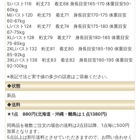
S/バスト116 裄丈73 着丈68 身長目安165-170 体重目安50-
60kg
M/バスト120 裄丈75 着丈71 身長目安170-175 体重目安
60-67kg
L/バスト124 裄丈77 着丈74 身長目安175-180 体重目安
67-75kg
XL/バスト128 裄丈79 着丈77 身長目安180-185 体重目安
75-85kg
2XL/バスト132 裄丈81 着丈80 身長目安185-190 体重目安
85-92kg
3XL/バスト136 裄丈83 着丈82 身長目安190-195 体重目安
92-100kg
※表記寸法と実寸値の多少の誤差はご容赦ください。
◆状態
新品
◆送料
★1点 880円(北海道・沖縄・離島は１点1380円)
同商品を複数ご注文の場合の送料は2点目以降、1点毎に500円
加算となります。
5点以上は割引送料とさせていただきますので、お問い合わせく