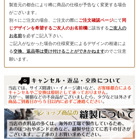
製造元の都合により稀に商品の仕様が予告なく変更する場合
がございます。
別々にご注文の場合、ご注文の際に
ご注文確認ページ
にて
同
じデザインを希望するご友人のお名前欄
に該当する
ご友人の
お名前
を必ずご記入下さい。
ご記入がなかった場合の仕様変更によるデザインの相違によ
る
交換、返品等は受け付けることができかねます
のでご注意
願います。