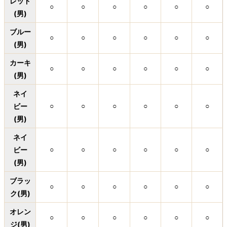
レッド
○
○
○
○
○
○
(男)
ブルー
○
○
○
○
○
○
(男)
カーキ
○
○
○
○
○
○
(男)
ネイ
ビー
○
○
○
○
○
○
(男)
ネイ
ビー
○
○
○
○
○
○
(男)
ブラッ
○
○
○
○
○
○
ク(男)
オレン
○
○
○
○
○
○
ジ(男)