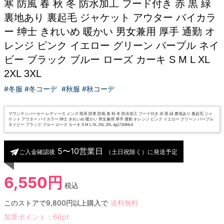
寒 防風 春 秋 冬 防水加工 フード付き 赤 黒 緑
裏地あり 裏起毛 ジャケット アウター バイカラ
ー 绅士 きれいめ 暖かい 男女兼用 厚手 通勤 オ
レンジ ピンク イエロー グリーン パープル ネイ
ビー ブラック ブルー ローズ カーキ S M L XL
2XL 3XL
#冬服 #冬コーデ
#秋服 #秋コーデ
マウンテンパーカー レディース メンズ 雨具 防寒 防風 春 秋 冬 防水加工 フード付き 赤 黒 緑 裏地あり 裏起毛 ジャ
ケット アウター バイカラー 绅士 きれいめ 暖かい 男女兼用 厚手 通勤 オレンジ ピンク イエロー グリーン パープル
ネイビー ブラック ブルー ローズ カーキ S M L XL 2XL 3XL dg171f4f4c6
5〜10営業日
ご入金確認後
（土日祝除く）に発送予定
6,550円
税込
このストアで9,800円以上購入で
送料無料
加算ポイント：
66
pt