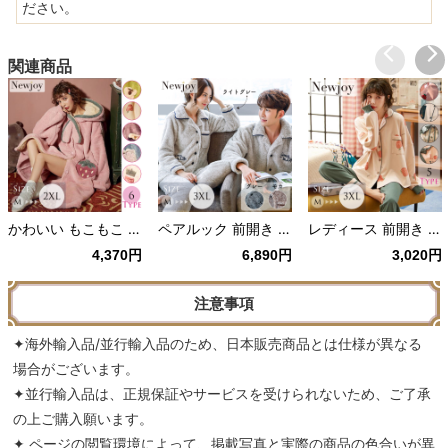
ださい。
関連商品
かわいい もこもこ 着る毛布 6Type いちご/りんご/花/ねこ/うさぎ
ペアルック 前開き もこもこパジャマ グレー/モカ
レディース 前開き 長袖パジャマ 5Type 開襟/セーラー襟
4,370円
6,890円
3,020円
注意事項
✦海外輸入品/並行輸入品のため、日本販売商品とは仕様が異なる
場合がございます。
✦並行輸入品は、正規保証やサービスを受けられないため、ご了承
の上ご購入願います。
✦ ページの閲覧環境によって、掲載写真と実際の商品の色合いが異