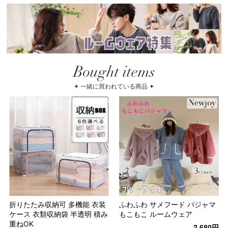
Bought items
✦ 一緒に買われている商品 ✦
折りたたみ収納可 多機能 衣装
ふわふわ サメフード パジャマ
ケース 衣類収納袋 半透明 積み
もこもこ ルームウェア
重ねOK
2,680円