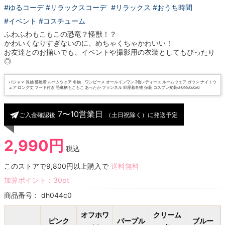
#ゆるコーデ #リラックスコーデ
#リラックス #おうち時間
#イベント #コスチューム
ふわふわもこもこの恐竜？怪獣！？
かわいくなりすぎないのに、めちゃくちゃかわいい！
お友達とのお揃いでも、イベントや撮影用の衣装としてもぴったり
◎
パジャマ 長袖 部屋着 ルームウェア 冬物 ワンピース オールインワン 3色レディース ルームウェア ガウン ナイトウ
ェア ロング丈 フード付き 恐竜柄もこもこ あったか フランネル 部屋着冬物 仮装 コスプレ変装dh044c0c0x0
7〜10営業日
ご入金確認後
（土日祝除く）に発送予定
2,990円
税込
このストアで9,800円以上購入で
送料無料
加算ポイント：
30
pt
商品番号：
dh044c0
オフホワ
クリーム
ピンク
パープル
ブルー