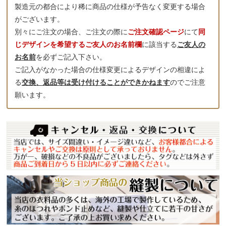
製造元の都合により稀に商品の仕様が予告なく変更する場合
がございます。
別々にご注文の場合、ご注文の際に
ご注文確認ページ
にて
同
じデザインを希望するご友人のお名前欄
に該当する
ご友人の
お名前
を必ずご記入下さい。
ご記入がなかった場合の仕様変更によるデザインの相違によ
る
交換、返品等は受け付けることができかねます
のでご注意
願います。