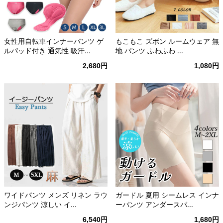
女性用自転車インナーパンツ ゲ
もこもこ ズボン ルームウェア 無
ルパッド付き 通気性 吸汗...
地 パンツ ふわふわ ...
2,680円
1,080円
ワイドパンツ メンズ リネン ラウ
ガードル 夏用 シームレス インナ
ンジパンツ 涼しい イ...
ーパンツ アンダースパ...
6,540円
1,680円