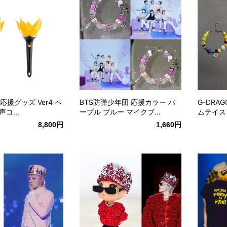
N応援グッズ Ver4 ペ
BTS防弹少年団 応援カラー パ
G-DRA
コ...
ープル ブルー マイクブ...
ムテイス
8,800円
1,660円