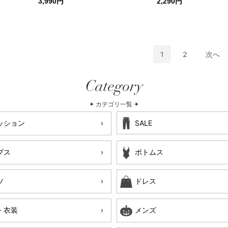
3,990円
2,290円
1
2
次へ
Category
✦ カテゴリ一覧 ✦
ッション
SALE
プス
ボトムス
ツ
ドレス
・衣装
メンズ