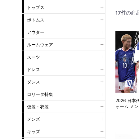
トップス
17
件
の商
ボトムス
アウター
ルームウェア
スーツ
ドレス
ダンス
ロリータ特集
2026 日
ォーム メン
仮装・衣装
メンズ
キッズ