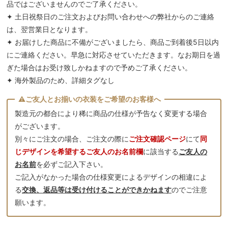
品ではございませんのでご了承ください。
✦ 土日祝祭日のご注文およびお問い合わせへの弊社からのご連絡
は、翌営業日となります。
✦ お届けした商品に不備がございましたら、商品ご到着後5日以内
にご連絡ください。早急に対応させていただきます。なお期日を過
ぎた場合はお受け致しかねますので予めご了承ください。
✦ 海外製品のため、詳細タグなし
製造元の都合により稀に商品の仕様が予告なく変更する場合
がございます。
別々にご注文の場合、ご注文の際に
ご注文確認ページ
にて
同
じデザインを希望するご友人のお名前欄
に該当する
ご友人の
お名前
を必ずご記入下さい。
ご記入がなかった場合の仕様変更によるデザインの相違によ
る
交換、返品等は受け付けることができかねます
のでご注意
願います。