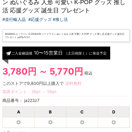
ン ぬいぐるみ 人形 可愛い K-POP グッズ 推し
活 応援グッズ 誕生日 プレゼント
#並行輸入品
#応援グッズ #推し活
BIGBANG ビッグバン G-DRAGON ジードラゴン ぬいぐるみ 人形 可愛い K-POP グッズ 推し活 応援グッズ 誕生日
プレゼント ja223z7z7z7
10〜15営業日
ご入金確認後
（土日祝除く）に発送予定
3,780円 ～ 5,770円
税込
このストアで9,800円以上購入で
送料無料
加算ポイント：
38
pt
～
58
pt
商品番号：
ja223z7
A
B
C
D
◎
◎
◎
◎