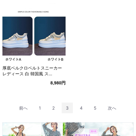
厚底ベルクロベルトスニーカー
レディース 白 韓国風 ス...
8,980円
前へ
1
2
3
4
5
次へ