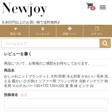
Menu
0
9,800円以上のお買い物で送料無料♪
商品一覧
ランキング
特集ページ
カテゴリ
レビューを書く
商品について、お客様のご感想をお待ちしております。
商品名
おしゃれニットブランケット 大判 防寒 冷え対策 かわいい 毛布 洗
える 暖かい ひざ掛け ソファー用 フリンジ付き 北欧インテリア 秋
冬用 マルチカバー 130×170 130×220 黄 青 緑 ピンク 白
投稿者名
必須