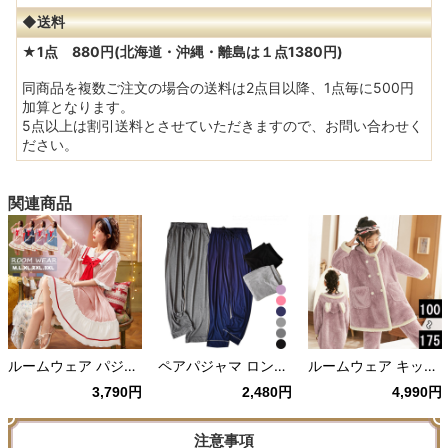
◆送料
★1点 880円(北海道・沖縄・離島は１点1380円)
同商品を複数ご注文の場合の送料は2点目以降、1点毎に500円
加算となります。
5点以上は割引送料とさせていただきますので、お問い合わせく
ださい。
関連商品
ルームウェア パジャマ セーラー風 ワンピース 半袖 かわいい リボン お家時間 ゆめかわ 部屋着 寝間着 サマーパジャマ 春 夏
ペアパジャマ ロングパンツ ルームウェア 部屋着 ナイトウェア レディース メンズ 大きいサイズ ポケット付き 春夏 リラックス 黒 紫 グレー 紺
ルームウェア キッズパジャマ 上下セット もこもこ 子供 女の子 寝巻き ナイトウェア 部屋着 誕生日 プレゼント
3,790円
2,480円
4,990円
注意事項