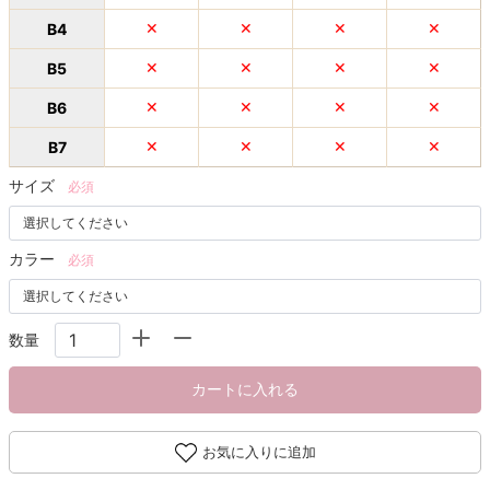
B4
✕
✕
✕
✕
B5
✕
✕
✕
✕
B6
✕
✕
✕
✕
B7
✕
✕
✕
✕
サイズ
必須
カラー
必須
数量
カートに入れる
お気に入りに追加