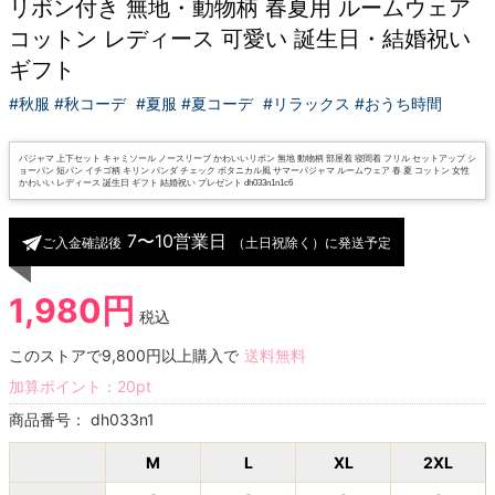
リボン付き 無地・動物柄 春夏用 ルームウェア
コットン レディース 可愛い 誕生日・結婚祝い
ギフト
#秋服 #秋コーデ
#夏服 #夏コーデ
#リラックス #おうち時間
パジャマ 上下セット キャミソール ノースリーブ かわいいリボン 無地 動物柄 部屋着 寝間着 フリル セットアップ シ
ョーパン 短パン イチゴ柄 キリン パンダ チェック ボタニカル風 サマーパジャマ ルームウェア 春 夏 コットン 女性
かわいい レディース 誕生日 ギフト 結婚祝い プレゼント dh033n1n1c6
7〜10営業日
ご入金確認後
（土日祝除く）に発送予定
1,980円
税込
このストアで9,800円以上購入で
送料無料
加算ポイント：
20
pt
商品番号：
dh033n1
M
L
XL
2XL