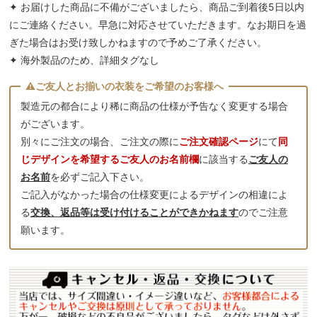
✦ お届けした商品に不備がございましたら、商品ご到着後5日以内
にご連絡ください。早急に対応させていただきます。なお期日を過
ぎた場合はお受け致しかねますので予めご了承ください。
✦ 海外製品のため、詳細タグなし
製造元の都合により稀に商品の仕様が予告なく変更する場合
がございます。
別々にご注文の場合、ご注文の際に
ご注文確認ページ
にて
同
じデザインを希望するご友人のお名前欄
に該当する
ご友人の
お名前
を必ずご記入下さい。
ご記入がなかった場合の仕様変更によるデザインの相違によ
る
交換、返品等は受け付けることができかねます
のでご注意
願います。