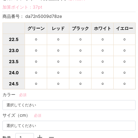
加算ポイント：
37
pt
商品番号：
da72n5009d78ze
グリーン
レッド
ブラック
ホワイト
イエロー
22.5
○
○
○
○
○
23.0
○
○
○
○
○
23.5
○
○
○
○
○
24.0
○
○
○
○
○
24.5
○
○
○
○
○
カラー
必須
サイズ（cm）
必須
数量