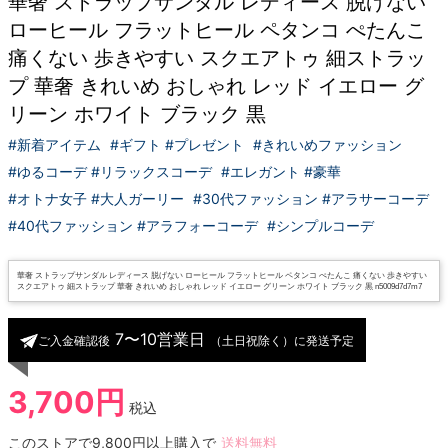
華奢 ストラップサンダル レディース 脱げない
ローヒール フラットヒール ペタンコ ぺたんこ
痛くない 歩きやすい スクエアトゥ 細ストラッ
プ 華奢 きれいめ おしゃれ レッド イエロー グ
リーン ホワイト ブラック 黒
#新着アイテム
#ギフト #プレゼント
#きれいめファッション
#ゆるコーデ #リラックスコーデ
#エレガント #豪華
#オトナ女子 #大人ガーリー
#30代ファッション #アラサーコーデ
#40代ファッション #アラフォーコーデ
#シンプルコーデ
華奢 ストラップサンダル レディース 脱げない ローヒール フラットヒール ペタンコ ぺたんこ 痛くない 歩きやすい
スクエアトゥ 細ストラップ 華奢 きれいめ おしゃれ レッド イエロー グリーン ホワイト ブラック 黒 n5009d7d7m7
7〜10営業日
ご入金確認後
（土日祝除く）に発送予定
3,700円
税込
このストアで9,800円以上購入で
送料無料