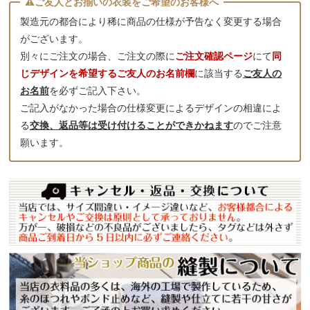
製造元の都合により稀に商品の仕様が予告なく変更する場合
がございます。
別々にご注文の場合、ご注文の際に
ご注文確認ページ
にて
同
じデザインを希望するご友人のお名前欄
に該当する
ご友人の
お名前
を必ずご記入下さい。
ご記入がなかった場合の仕様変更によるデザインの相違によ
る
交換、返品等は受け付けることができかねます
のでご注意
願います。