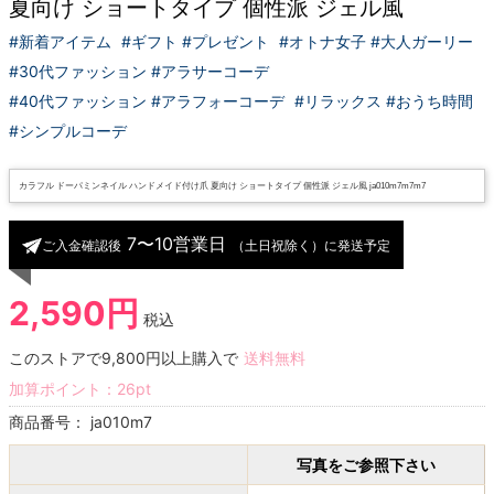
夏向け ショートタイプ 個性派 ジェル風
#新着アイテム
#ギフト #プレゼント
#オトナ女子 #大人ガーリー
#30代ファッション #アラサーコーデ
#40代ファッション #アラフォーコーデ
#リラックス #おうち時間
#シンプルコーデ
カラフル ドーパミンネイル ハンドメイド付け爪 夏向け ショートタイプ 個性派 ジェル風 ja010m7m7m7
7〜10営業日
ご入金確認後
（土日祝除く）に発送予定
2,590円
税込
このストアで9,800円以上購入で
送料無料
加算ポイント：
26
pt
商品番号：
ja010m7
写真をご参照下さい