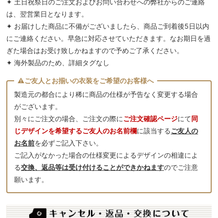
✦ 土日祝祭日のご注文およびお問い合わせへの弊社からのご連絡
は、翌営業日となります。
✦ お届けした商品に不備がございましたら、商品ご到着後5日以内
にご連絡ください。早急に対応させていただきます。なお期日を過
ぎた場合はお受け致しかねますので予めご了承ください。
✦ 海外製品のため、詳細タグなし
製造元の都合により稀に商品の仕様が予告なく変更する場合
がございます。
別々にご注文の場合、ご注文の際に
ご注文確認ページ
にて
同
じデザインを希望するご友人のお名前欄
に該当する
ご友人の
お名前
を必ずご記入下さい。
ご記入がなかった場合の仕様変更によるデザインの相違によ
る
交換、返品等は受け付けることができかねます
のでご注意
願います。