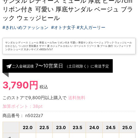
サンダル レディース ミュール 厚底 ヒール7cm
リボン付き 可愛い 厚底サンダル ベージュ ブラ
ック ウェッジヒール
#きれいめファッション
#オトナ女子 #大人ガーリー
サンダル レディース ミュール 厚底 ヒール7cm リボン付き 可愛い 厚底サンダル ベージュ ブラック ウェッジヒール
かかとなし つっかけ 普段履き サマー 夏 カジュアル かわいい ゴージャス リゾート 海 プール 旅行 コンフォートサ
ンダル シューズ 大きいサイズ n5022z7z7z7
7〜10営業日
ご入金確認後
（土日祝除く）に発送予定
3,790円
税込
このストアで9,800円以上購入で
送料無料
加算ポイント：
38
pt
商品番号：
n5022z7
22.0
22.5
23.0
23.5
24.0
24.5
25.0