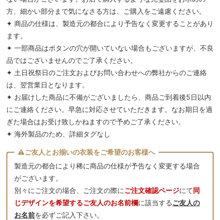
方、細かい部分まで気になさる方は、ご購入をご遠慮ください。
✦ 商品の仕様は、製造元の都合により予告なく変更することがあり
ます。
✦ 一部商品はボタンの穴が開いていない場合もございますが、不良
品ではございませんのでご了承ください。
✦ 土日祝祭日のご注文およびお問い合わせへの弊社からのご連絡
は、翌営業日となります。
✦ お届けした商品に不備がございましたら、商品ご到着後5日以内
にご連絡ください。早急に対応させていただきます。なお期日を過
ぎた場合はお受け致しかねますので予めご了承ください。
✦ 海外製品のため、詳細タグなし
製造元の都合により稀に商品の仕様が予告なく変更する場合
がございます。
別々にご注文の場合、ご注文の際に
ご注文確認ページ
にて
同
じデザインを希望するご友人のお名前欄
に該当する
ご友人の
お名前
を必ずご記入下さい。