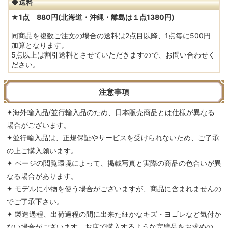
◆送料
★1点 880円(北海道・沖縄・離島は１点1380円)
同商品を複数ご注文の場合の送料は2点目以降、1点毎に500円
加算となります。
5点以上は割引送料とさせていただきますので、お問い合わせく
ださい。
注意事項
✦海外輸入品/並行輸入品のため、日本販売商品とは仕様が異なる
場合がございます。
✦並行輸入品は、正規保証やサービスを受けられないため、ご了承
の上ご購入願います。
✦ ページの閲覧環境によって、掲載写真と実際の商品の色合いが異
なる場合があります。
✦ モデルに小物を使う場合がございますが、商品に含まれませんの
でご了承下さい。
✦ 製造過程、出荷過程の間に出来た細かなキズ・ヨゴレなど気付か
ない場合がございます。お店で購入するような完璧品をお求めの