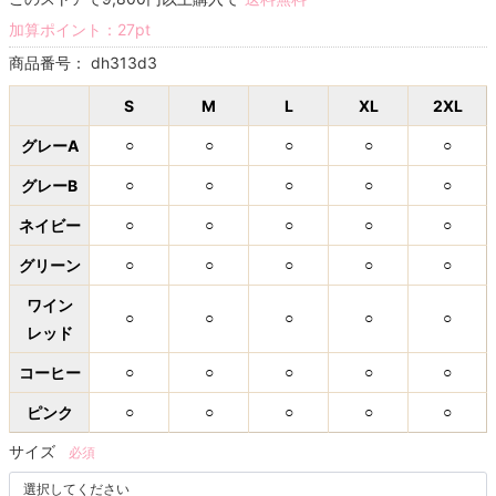
加算ポイント：
27
pt
商品番号：
dh313d3
S
M
L
XL
2XL
グレーA
○
○
○
○
○
グレーB
○
○
○
○
○
ネイビー
○
○
○
○
○
グリーン
○
○
○
○
○
ワイン
○
○
○
○
○
レッド
コーヒー
○
○
○
○
○
ピンク
○
○
○
○
○
サイズ
必須