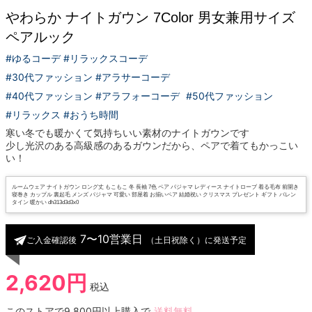
やわらか ナイトガウン 7Color 男女兼用サイズ
ペアルック
#ゆるコーデ #リラックスコーデ
#30代ファッション #アラサーコーデ
#40代ファッション #アラフォーコーデ
#50代ファッション
#リラックス #おうち時間
寒い冬でも暖かくて気持ちいい素材のナイトガウンです
少し光沢のある高級感のあるガウンだから、ペアで着てもかっこい
い！
ルームウェア ナイトガウン ロング丈 もこもこ 冬 長袖 7色 ペア パジャマ レディース ナイトローブ 着る毛布 前開き
寝巻き カップル 裏起毛 メンズ パジャマ 可愛い 部屋着 お揃いペア 結婚祝い クリスマス プレゼント ギフト バレン
タイン 暖かい dh313d3d3x0
7〜10営業日
ご入金確認後
（土日祝除く）に発送予定
2,620円
税込
このストアで9,800円以上購入で
送料無料