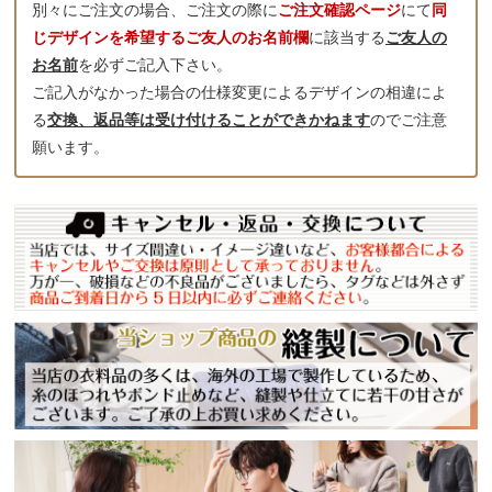
別々にご注文の場合、ご注文の際に
ご注文確認ページ
にて
同
じデザインを希望するご友人のお名前欄
に該当する
ご友人の
お名前
を必ずご記入下さい。
ご記入がなかった場合の仕様変更によるデザインの相違によ
る
交換、返品等は受け付けることができかねます
のでご注意
願います。