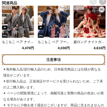
関連商品
もこもこ ペア ナイトガウン ズボン付き グレー
もこもこ ペア フード付き ナイトガウン ブルー/グレー/ピンク
超ロング ナイトガウン 苺柄 フード・ポケット付き
4,470円
4,030円
4,610円
注意事項
✦海外輸入品/並行輸入品のため、日本販売商品とは仕様が異なる
場合がございます。
✦並行輸入品は、正規保証やサービスを受けられないため、ご了承
の上ご購入願います。
✦ ページの閲覧環境によって、掲載写真と実際の商品の色合いが異
なる場合があります。
✦ モデルに小物を使う場合がございますが、商品に含まれませんの