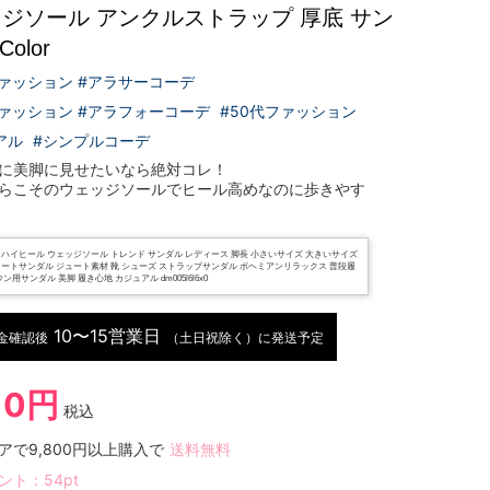
ジソール アンクルストラップ 厚底 サン
olor
ファッション #アラサーコーデ
ファッション #アラフォーコーデ
#50代ファッション
アル
#シンプルコーデ
に美脚に見せたいなら絶対コレ！
らこそのウェッジソールでヒール高めなのに歩きやす
 ハイヒール ウェッジソール トレンド サンダル レディース 脚長 小さいサイズ 大きいサイズ
ォートサンダル ジュート素材 靴 シューズ ストラップサンダル ボヘミアンリラックス 普段履
ン用サンダル 美脚 履き心地 カジュアル dm005l6l6x0
10〜15営業日
金確認後
（土日祝除く）に発送予定
10円
税込
アで9,800円以上購入で
送料無料
ント：
54
pt