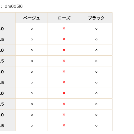
号：
dm005l6
ベージュ
ローズ
ブラック
.0
○
✕
○
.5
○
✕
○
.0
○
✕
○
.5
○
✕
○
.0
○
✕
○
.5
○
✕
○
.0
○
✕
○
.5
○
✕
○
.0
○
✕
○
.5
○
✕
○