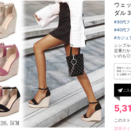
ウェッ
ダル 3C
#30代
#40代
#カジュ
シンプル
定番だか
いのも◎
厚底サンダル
厚底 コンフ
き お嬢様 タウ
ご入
5,3
このスト
加算ポイ