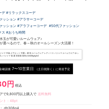
ツ
ーデ #リラックスコーデ
ファッション #アラサーコーデ
ファッション #アラフォーコーデ
#50代ファッション
クス #おうち時間
水玉が可愛いルームウェア♪
が選べるので、春～秋のオールシーズン大活躍！
ャマ 半袖 上下セット 可愛い 夏 秋 ルームウェア レディース パジャマ ルームウエア ゆっ
いパジャマ 春 夏 部屋着 寝巻きdh308g4g4x0
7〜10営業日
金確認後
（土日祝除く）に発送予定
30円
税込
アで9,800円以上購入で
送料無料
ント：
48
pt
号：
dh308g4