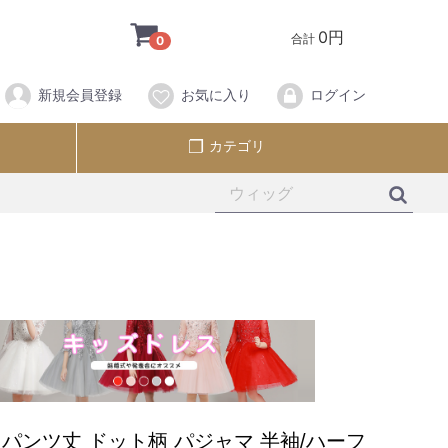
0円
合計
0
新規会員登録
お気に入り
ログイン
カテゴリ
パンツ丈 ドット柄 パジャマ 半袖/ハーフ