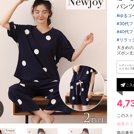
パン
#ゆるコ
#30代
#40代
#リラッ
大きめの
ズボン丈
レディースパジ
たり 大人 可愛
ご入
4,7
このスト
加算ポイ
商品番