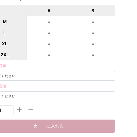
A
B
M
○
○
L
○
○
XL
○
○
2XL
○
○
必須
必須
カートに入れる