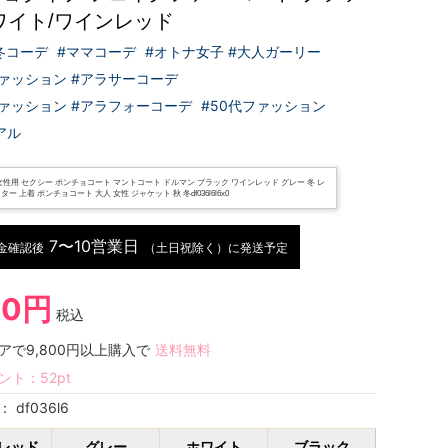
ワイト/ワインレッド
#冬コーデ
#ママコーデ
#オトナ女子 #大人ガーリー
ファッション #アラサーコーデ
ファッション #アラフォーコーデ
#50代ファッション
アル
女性用 セクシー ポンチョコート マントコート ドルマン ブラック ワインレッド グレー 冬 レ
ー 上着 ポンチョコート 大人 女性 ジャケット 秋 冬df036l6l6x0
7〜10営業日
金確認後
（土日祝除く）に発送予定
30円
税込
アで9,800円以上購入で
送料無料
ント：
52
pt
号：
df036l6
レッド
グレー
ホワイト
ブラック