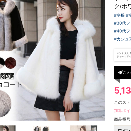
ク/ホ
#冬服 
#30代
#40代
#カジュ
マント 大人 
ディース アウタ
ご入
5,1
このスト
加算ポイ
商品番
ワイン