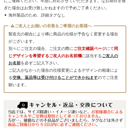
にご連絡ください。早急に対応させていただきます。なお期日を過
ぎた場合はお受け致しかねますので予めご了承ください。
✦ 海外製品のため、詳細タグなし
製造元の都合により稀に商品の仕様が予告なく変更する場合
がございます。
別々にご注文の場合、ご注文の際に
ご注文確認ページ
にて
同
じデザインを希望するご友人のお名前欄
に該当する
ご友人の
お名前
を必ずご記入下さい。
ご記入がなかった場合の仕様変更によるデザインの相違によ
る
交換、返品等は受け付けることができかねます
のでご注意
願います。