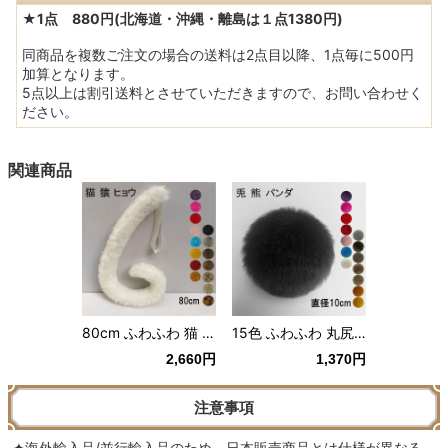
★1点 880円(北海道・沖縄・離島は１点1380円)
同商品を複数ご注文の場合の送料は2点目以降、1点毎に500円
加算となります。
5点以上は割引送料とさせていただきますので、お問い合わせく
ださい。
関連商品
80cm ふわふわ 猫 尻尾 コスプレ 小道具 衣装 仮装 ヒョウ柄/白/茶色/赤 など16色
15色 ふわふわ 丸尻尾 動物/うさぎ/クマ/パンダ 仮装 フェイクファー もこもこ 仮装/変身 直径10cm
2,660円
1,370円
注意事項
✦海外輸入品/並行輸入品のため、日本販売商品とは仕様が異なる