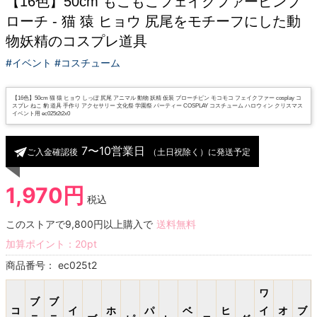
【16色】50cm もこもこフェイクファーピンブ
ローチ - 猫 猿 ヒョウ 尻尾をモチーフにした動
物妖精のコスプレ道具
#イベント #コスチューム
【16色】50cm 猫 猿 ヒョウ しっぽ 尻尾 アニマル 動物 妖精 仮装 ブローチピン モコモコ フェイクファー cosplay コ
スプレ ねこ 豹 道具 手作り アクセサリー 文化祭 学園祭 パーティー COSPLAY コスチューム ハロウィン クリスマス
イベント用 ec025t2t2x0
7〜10営業日
ご入金確認後
（土日祝除く）に発送予定
1,970円
税込
このストアで9,800円以上購入で
送料無料
加算ポイント：
20
pt
商品番号：
ec025t2
ワ
ブ
ブ
コ
イ
ホ
パ
ベ
ヒ
イ
オ
ブ