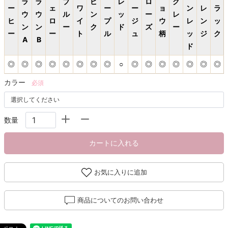
ラ
ラ
ブ
ピ
レ
ロ
グ
ー
ェ
ワ
ー
ー
ョ
ン
レ
ラ
ウ
ウ
ル
ン
ッ
ー
レ
ヒ
ロ
イ
プ
ジ
ウ
レ
ン
ッ
ン
ン
ー
ク
ド
ズ
ー
ー
ー
ト
ル
ュ
柄
ッ
ジ
ク
A
B
ド
◎
◎
◎
◎
◎
◎
◎
◎
○
◎
◎
◎
◎
◎
◎
◎
カラー
必須
数量
カートに入れる
お気に入りに追加
商品についてのお問い合わせ