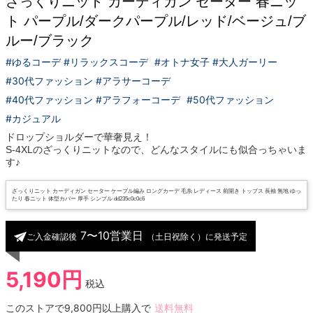
ざっくりニット カーディガン セーター 春ニッ
ト パープル/ダークパープル/レッド/ベージュ/ブ
ルー/ブラック
#ゆるコーデ #リラックスコーデ
#オトナ女子 #大人ガーリー
#30代ファッション #アラサーコーデ
#40代ファッション #アラフォーコーデ
#50代ファッション
#カジュアル
ドロップショルダーで華奢見え！
S-4XLのざっくりニットなので、どんなスタイルにも似合っちゃいま
す♪
ざっくりニット カーディガン セーター ケーブル編み ロングカーデ 毛糸 レディース 前開き トップス 長袖 無地 ゆっ
たり 春ニット 体型カバー 厚手 シンプル dd235c0c0c6
7〜10営業日
ご入金確認後
（土日祝除く）に発送予定
5,190円
税込
このストアで9,800円以上購入で
送料無料