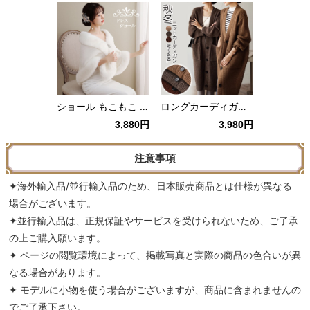
ショール もこもこ パーティー ストール 防寒 ケープ レディース 白 冬 暖かい マント ドレス 上品
ロングカーディガン 秋冬 エレガント シンプル 上品 オフィス カジュアル 厚手 大きいサイズ ゆったり オーバーサイズ コート カーディガン 羽織り
3,880円
3,980円
注意事項
✦海外輸入品/並行輸入品のため、日本販売商品とは仕様が異なる
場合がございます。
✦並行輸入品は、正規保証やサービスを受けられないため、ご了承
の上ご購入願います。
✦ ページの閲覧環境によって、掲載写真と実際の商品の色合いが異
なる場合があります。
✦ モデルに小物を使う場合がございますが、商品に含まれませんの
でご了承下さい。