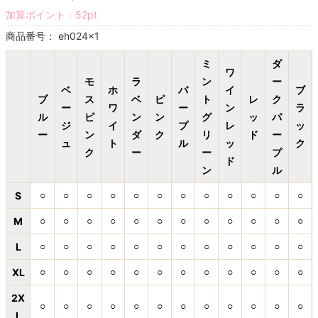
加算ポイント：
52
pt
商品番号：
eh024x1
ミ
ダ
ワ
モ
ラ
ン
ー
ベ
ホ
パ
イ
ブ
ブ
ス
ベ
ピ
ト
レ
ク
ー
ワ
ー
ン
ラ
ル
ピ
ン
ン
グ
ッ
パ
ジ
イ
プ
レ
ッ
ー
ン
ダ
ク
リ
ド
ー
ュ
ト
ル
ッ
ク
ク
ー
ー
プ
ド
ン
ル
S
○
○
○
○
○
○
○
○
○
○
○
○
M
○
○
○
○
○
○
○
○
○
○
○
○
L
○
○
○
○
○
○
○
○
○
○
○
○
XL
○
○
○
○
○
○
○
○
○
○
○
○
2X
○
○
○
○
○
○
○
○
○
○
○
○
L