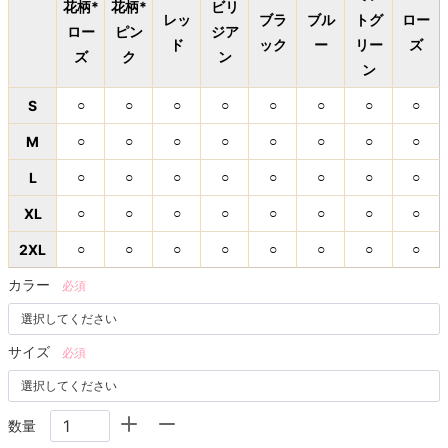
花柄*
花柄*
ビリ
レッ
ブラ
ブル
トグ
ロー
ロー
ピン
ジア
ド
ック
ー
リー
ズ
ズ
ク
ン
ン
S
○
○
○
○
○
○
○
○
M
○
○
○
○
○
○
○
○
L
○
○
○
○
○
○
○
○
XL
○
○
○
○
○
○
○
○
2XL
○
○
○
○
○
○
○
○
カラー
必須
サイズ
必須
数量