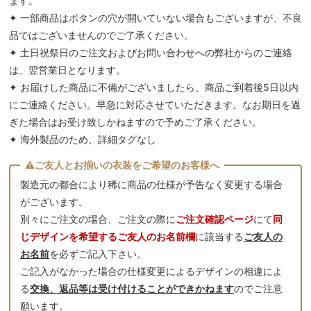
ます。
✦ 一部商品はボタンの穴が開いていない場合もございますが、不良
品ではございませんのでご了承ください。
✦ 土日祝祭日のご注文およびお問い合わせへの弊社からのご連絡
は、翌営業日となります。
✦ お届けした商品に不備がございましたら、商品ご到着後5日以内
にご連絡ください。早急に対応させていただきます。なお期日を過
ぎた場合はお受け致しかねますので予めご了承ください。
✦ 海外製品のため、詳細タグなし
製造元の都合により稀に商品の仕様が予告なく変更する場合
がございます。
別々にご注文の場合、ご注文の際に
ご注文確認ページ
にて
同
じデザインを希望するご友人のお名前欄
に該当する
ご友人の
お名前
を必ずご記入下さい。
ご記入がなかった場合の仕様変更によるデザインの相違によ
る
交換、返品等は受け付けることができかねます
のでご注意
願います。