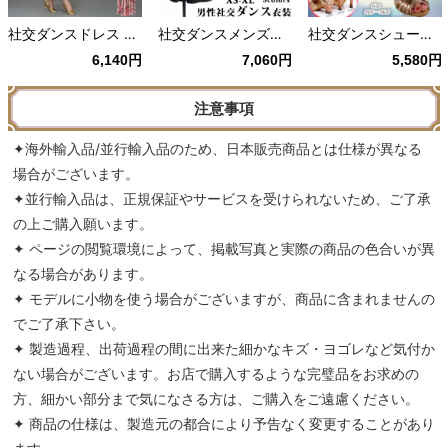
社交ダンスドレス スタンダードドレス ワルツ タンゴ モダン Vネック 7分袖 競技ダンス 花柄 カラフル スタイリッシュ ダンスウェア レッスンウェア イベント
社交ダンスメンズシャツ モダンダンス用 ダンス競技衣装 ラテンモダンダンスウェア 練習着演出発表会パーティー XS-XL 白 黒 青 紫 茶色
社交ダンスシューズ 女性 レディース モダン ラテン兼用 大きいサイズ 靴 演出 発表会 イベント ダンスヒール ストラップ 美脚 ゴールド シルバー ブラック パープル
6,140円
7,060円
5,580円
注意事項
✦海外輸入品/並行輸入品のため、日本販売商品とは仕様が異なる
場合がございます。
✦並行輸入品は、正規保証やサービスを受けられないため、ご了承
の上ご購入願います。
✦ ページの閲覧環境によって、掲載写真と実際の商品の色合いが異
なる場合があります。
✦ モデルに小物を使う場合がございますが、商品に含まれませんの
でご了承下さい。
✦ 製造過程、出荷過程の間に出来た細かなキズ・ヨゴレなど気付か
ない場合がございます。お店で購入するような完璧品をお求めの
方、細かい部分まで気になさる方は、ご購入をご遠慮ください。
✦ 商品の仕様は、製造元の都合により予告なく変更することがあり