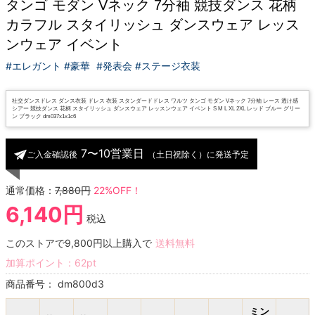
タンゴ モダン Vネック 7分袖 競技ダンス 花柄
カラフル スタイリッシュ ダンスウェア レッス
ンウェア イベント
#エレガント #豪華
#発表会 #ステージ衣装
社交ダンスドレス ダンス衣装 ドレス 衣装 スタンダードドレス ワルツ タンゴ モダン Vネック 7分袖 レース 透け感
シアー 競技ダンス 花柄 スタイリッシュ ダンスウェア レッスンウェア イベント S M L XL 2XL レッド ブルー グリー
ン ブラック dm037x1x1c6
7〜10営業日
ご入金確認後
（土日祝除く）に発送予定
通常価格：
7,880円
22%OFF！
6,140円
税込
このストアで9,800円以上購入で
送料無料
加算ポイント：
62
pt
商品番号：
dm800d3
ミン