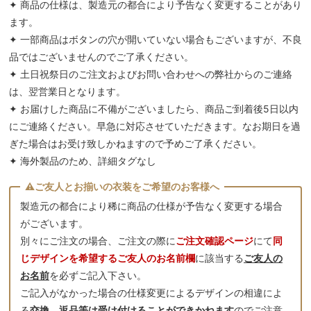
✦ 商品の仕様は、製造元の都合により予告なく変更することがあり
ます。
✦ 一部商品はボタンの穴が開いていない場合もございますが、不良
品ではございませんのでご了承ください。
✦ 土日祝祭日のご注文およびお問い合わせへの弊社からのご連絡
は、翌営業日となります。
✦ お届けした商品に不備がございましたら、商品ご到着後5日以内
にご連絡ください。早急に対応させていただきます。なお期日を過
ぎた場合はお受け致しかねますので予めご了承ください。
✦ 海外製品のため、詳細タグなし
製造元の都合により稀に商品の仕様が予告なく変更する場合
がございます。
別々にご注文の場合、ご注文の際に
ご注文確認ページ
にて
同
じデザインを希望するご友人のお名前欄
に該当する
ご友人の
お名前
を必ずご記入下さい。
ご記入がなかった場合の仕様変更によるデザインの相違によ
る
交換、返品等は受け付けることができかねます
のでご注意