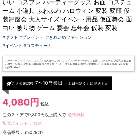
いい コスプレ パーティーグッズ お面 コスチュ
ーム 小道具 ふわふわ ハロウィン 変装 変顔 仮
装舞踏会 大人サイズ イベント用品 仮面舞会 面
白い 被り物 ゲーム 宴会 忘年会 仮装 変装
#ギフト #プレゼント
#きれいめファッション
#イベント #コスチューム
パーティーグッズ マスク コスプレ 老人 かっこいい コスプレ パーティーグッズ お面 コスチューム 小道具 ふわふわ
ハロウィン 変装 変顔 仮装舞踏会 大人サイズ イベント用品 仮面舞会 面白い 被り物 ゲーム 宴会 忘年会 仮装 変装
mj029zbzbm7
7〜10営業日
ご入金確認後
（土日祝除く）に発送予定
4,080円
税込
このストアで9,800円以上購入で
送料無料
加算ポイント：
41
pt
商品番号：
mj029zb