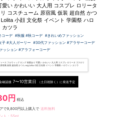
可愛い かわいい 大人用 コスプレ ロリータ
リ コスチューム 原宿風 仮装 超自然 かつ
g Lolita 小顔 文化祭 イベント 学園祭 ハロ
 カツラ
#冬コーデ
#秋服 #秋コーデ
#きれいめファッション
女子 #大人ガーリー
#30代ファッション #アラサーコーデ
ファッション #アラフォーコーデ
ィース フルウィッグ ロング 前髪あり 可愛い かわいい 大人用 コスプレ ロリータ ゴスロリ
宿風 仮装 超自然 かつら wig Lolita 小顔 文化祭 イベント 学園祭 ハロウィン カツラ
7〜10営業日
金確認後
（土日祝除く）に発送予定
480円
税込
アで9,800円以上購入で
送料無料
ント：
55
pt