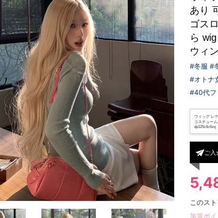
あり 
ゴスロ
ら wi
ウィン
#冬服 
#オトナ
#40代
ウィッグ レデ
コスチューム 原
dp125c6c6zq
ご入
5,
このスト
加算ポイ