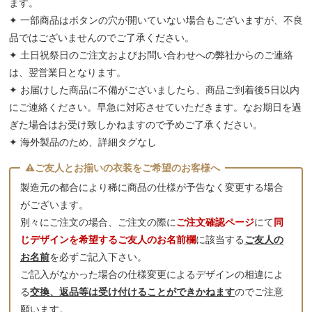
ます。
✦ 一部商品はボタンの穴が開いていない場合もございますが、不良
品ではございませんのでご了承ください。
✦ 土日祝祭日のご注文およびお問い合わせへの弊社からのご連絡
は、翌営業日となります。
✦ お届けした商品に不備がございましたら、商品ご到着後5日以内
にご連絡ください。早急に対応させていただきます。なお期日を過
ぎた場合はお受け致しかねますので予めご了承ください。
✦ 海外製品のため、詳細タグなし
製造元の都合により稀に商品の仕様が予告なく変更する場合
がございます。
別々にご注文の場合、ご注文の際に
ご注文確認ページ
にて
同
じデザインを希望するご友人のお名前欄
に該当する
ご友人の
お名前
を必ずご記入下さい。
ご記入がなかった場合の仕様変更によるデザインの相違によ
る
交換、返品等は受け付けることができかねます
のでご注意
願います。