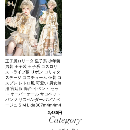
王子風ロリータ 皇子系 少年装
男装 王子装 王子系 ゴスロリ
ストライプ柄 リボン ロリィタ
ステージ コスチューム 仮装 コ
スプレ レトロ風 可愛い 男女兼
用 宮廷服 舞台 イベント セッ
ト オーバーオール サロペット
パンツ サスペンダーパンツ ベ
ージュ S M L da807m4m4m4
2,480円
Category