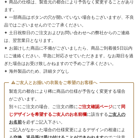
✦ 商品の仕様は、製造元の都合により予告なく変更することがあり
ます。
✦ 一部商品はボタンの穴が開いていない場合もございますが、不良
品ではございませんのでご了承ください。
✦ 土日祝祭日のご注文およびお問い合わせへの弊社からのご連絡
は、翌営業日となります。
✦ お届けした商品に不備がございましたら、商品ご到着後5日以内
にご連絡ください。早急に対応させていただきます。なお期日を過
ぎた場合はお受け致しかねますので予めご了承ください。
✦ 海外製品のため、詳細タグなし
製造元の都合により稀に商品の仕様が予告なく変更する場合
がございます。
別々にご注文の場合、ご注文の際に
ご注文確認ページ
にて
同
じデザインを希望するご友人のお名前欄
に該当する
ご友人の
お名前
を必ずご記入下さい。
ご記入がなかった場合の仕様変更によるデザインの相違によ
る
交換、返品等は受け付けることができかねます
のでご注意