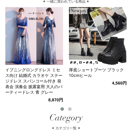
✦ 一緒に買われている商品 ✦
イブニングロングドレス ミセ
厚底ショートブーツ ブラック
ス向け 結婚式 カラオケ ステー
10cmヒール
ジドレス スパンコール付き 発
4,560円
表会 演奏会 披露宴用 大人のパ
ーティードレス 青 グレー
8,870円
Category
✦ カテゴリ一覧 ✦