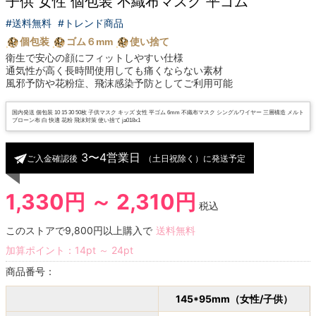
子供 女性 個包装 不織布マスク 平ゴム
#送料無料
#トレンド商品
個包装
ゴム６mm
使い捨て
衛生で安心の顔にフィットしやすい仕様
通気性が高く長時間使用しても痛くならない素材
風邪予防や花粉症、飛沫感染予防としてご利用可能
国内発送 個包装 10 15 30 50枚 子供マスク キッズ 女性 平ゴム 6mm 不織布マスク シングルワイヤー 三層構造 メルト
ブローン布 白 快適 花粉 飛沫対策 使い捨て ja018x1
3〜4営業日
ご入金確認後
（土日祝除く）に発送予定
1,330円 ～ 2,310円
税込
このストアで9,800円以上購入で
送料無料
加算ポイント：
14
pt
～
24
pt
商品番号：
145*95mm（女性/子供）