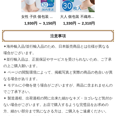
女性 子供 個包装 不織布マスク ダブルワイヤー
大人 個包装 不織布マスク 三層構造
1,930円 ～ 3,150円
1,330円 ～ 2,310円
注意事項
✦海外輸入品/並行輸入品のため、日本販売商品とは仕様が異なる
場合がございます。
✦並行輸入品は、正規保証やサービスを受けられないため、ご了承
の上ご購入願います。
✦ ページの閲覧環境によって、掲載写真と実際の商品の色合いが異
なる場合があります。
✦ モデルに小物を使う場合がございますが、商品に含まれませんの
でご了承下さい。
✦ 製造過程、出荷過程の間に出来た細かなキズ・ヨゴレなど気付か
ない場合がございます。お店で購入するような完璧品をお求めの
方、細かい部分まで気になさる方は、ご購入をご遠慮ください。