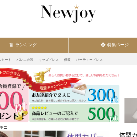
ランキング
特集ページ
スカート
バレエ衣装
キッズドレス
仮装
パーティードレス
キニ
体型カ