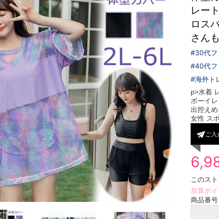
レート
ロスバ
さんも着
#30代
#40代
#海外ト
p>水着
ボーイレ
出控えめ
女性 スポー
ご入
6,9
このスト
加算ポイ
商品番