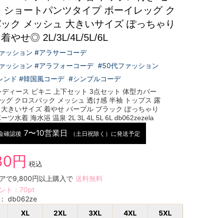
 ショートパンツタイプ ボーイレッグ ク
ック メッシュ 大きいサイズ ぽっちゃり
やせ◎ 2L/3L/4L/5L/6L
ファッション #アラサーコーデ
ファッション #アラフォーコーデ
#50代ファッション
レンド #韓国風コーデ
#シンプルコーデ
 レディース ビキニ 上下セット 3点セット 体型カバー
ッグ クロスバック メッシュ 透け感 半袖 トップス 露
 大きいサイズ 着やせ パープル ブラック ぽっちゃり
ツ水着 海水浴 温泉 2L 3L 4L 5L 6L db062zezela
7〜10営業日
金確認後
（土日祝除く）に発送予定
80円
税込
アで9,800円以上購入で
送料無料
ント：
70
pt
号：
db062ze
XL
2XL
3XL
4XL
5XL