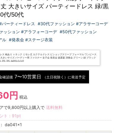
丈 大きいサイズ パーティードレス 緑/黒
40代/50代
 #パーティードレス
#30代ファッション #アラサーコーデ
ファッション #アラフォーコーデ
#50代ファッション
アル
#発表会 #ステージ衣装
レス 袖あり ｖネック ミモレ丈 カクテルドレス ビショップスリーブ フォーマル ワンピース
大きいサイズ パーディー用 ファスナー 女子会 発表会 披露宴 演奏会 グリーン 緑 ブラック
L 2XL 3XL da041x1x1x0
7〜10営業日
金確認後
（土日祝除く）に発送予定
060円
税込
アで9,800円以上購入で
送料無料
ント：
91
pt
号：
da041x1