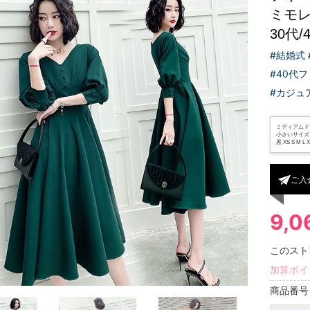
ミモレ
30代/
#結婚式
#40代
#カジュ
ミディアムド
小さいサイズ 
黒 XS S M L X
ご入
9,
このスト
加算ポイ
商品番