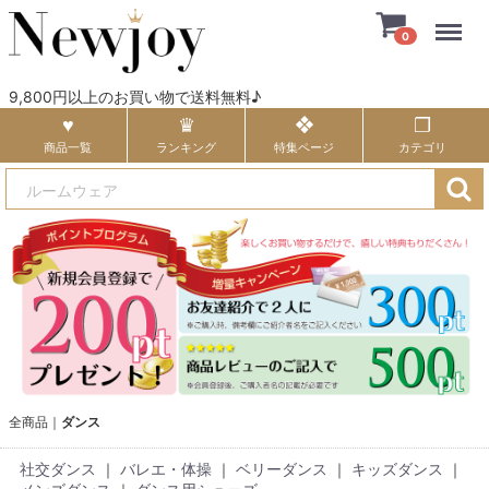
Menu
0
9,800円以上のお買い物で送料無料♪
商品一覧
ランキング
特集ページ
カテゴリ
全商品
ダンス
社交ダンス
｜
バレエ・体操
｜
ベリーダンス
｜
キッズダンス
｜