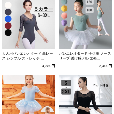
大人用バレエレオタード 黒レー
バレエレオタード 子供用 ノース
ス シンプル ストレッチ ...
リーブ 透け感 バレエ発...
4,280円
2,460円