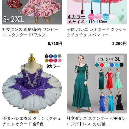
社交ダンス 総柄/花柄 ワンピー
子供 バレエ レオタード クラシッ
ス スタンダード/ワルツ...
クチュチュ スパンコー...
6,710円
3,260円
子供 バレエ衣装 クラシックチュ
社交ダンス スタンダード/モダン
チュ レオタード 全9色...
ロングドレス 長袖/袖...