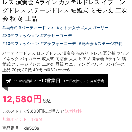
レス 演奏会 Aライン カクテルドレス イブニン
グドレス ステージドレス 結婚式 ミモレ丈 二次
会 秋 冬 上品
#結婚式 #パーティードレス
#オトナ女子 #大人ガーリー
#30代ファッション #アラサーコーデ
#40代ファッション #アラフォーコーデ
#発表会 #ステージ衣装
パーティードレス ロングドレス 演奏会 袖あり ドレス 五分袖 ラウン
ドネック バイカラー 成人式 同窓会 大人 ピアノ 発表会 Aライン 結
婚式 ステージドレス 二次会 母親 ウエディング ハワイ ワンピース
上品 20代 30代 40代 ml062zezec6
7〜10営業日
ご入金確認後
（土日祝除く）に発送予定
12,580円
税込
このストアで9,800円以上購入で
送料無料
加算ポイント：
126
pt
商品番号：
da523s1