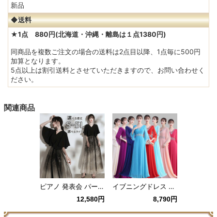
新品
◆送料
★1点 880円(北海道・沖縄・離島は１点1380円)
同商品を複数ご注文の場合の送料は2点目以降、1点毎に500円
加算となります。
5点以上は割引送料とさせていただきますので、お問い合わせく
ださい。
関連商品
ピアノ 発表会 パーティー レディース ロングドレス 演奏会 Aライン カクテルドレス イブニングドレス ステージドレス 結婚式 ミモレ丈 二次会 秋 冬 上品
イブニングドレス カラオケドレス Vネック ステージドレス パーティードレス ミセス 発表会 演奏会用ドレス ピアノ 合唱 披露宴 舞台衣装 お呼ばれ 結婚式 S/M/L/XL/2XL/3XL/4XL/5XL/6XL ローズ 赤 紫 青 紺 薄緑色 アイボリー ピンク
12,580円
8,790円