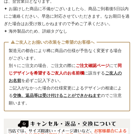
は、翌営業日となります。
✦ お届けした商品に不備がございましたら、商品ご到着後5日以内
にご連絡ください。早急に対応させていただきます。なお期日を過
ぎた場合はお受け致しかねますので予めご了承ください。
✦ 海外製品のため、詳細タグなし
製造元の都合により稀に商品の仕様が予告なく変更する場合
がございます。
別々にご注文の場合、ご注文の際に
ご注文確認ページ
にて
同
じデザインを希望するご友人のお名前欄
に該当する
ご友人の
お名前
を必ずご記入下さい。
ご記入がなかった場合の仕様変更によるデザインの相違によ
る
交換、返品等は受け付けることができかねます
のでご注意
願います。