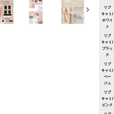
リブ
キャミ/
ホワイ
ト
リブ
キャミ/
ブラッ
ク
リブ
キャミ/
ベー
ジュ
リブ
キャミ/
ピンク
リブ