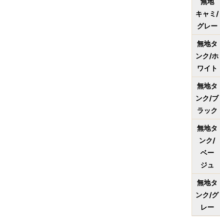
無地
キャミ/
グレー
無地タ
ンク/ホ
ワイト
無地タ
ンク/ブ
ラック
無地タ
ンク/
ベー
ジュ
無地タ
ンク/グ
レー