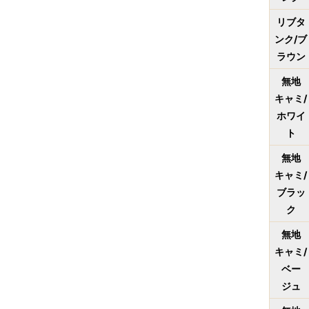
リブタ
ンク/ブ
ラウン
無地
キャミ/
ホワイ
ト
無地
キャミ/
ブラッ
ク
無地
キャミ/
ベー
ジュ