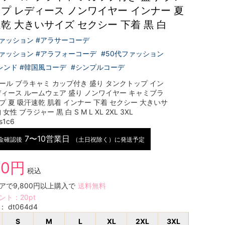
プ レディース ノンワイヤー インナー 夏
乾 大きいサイズ セクシー 下着 黒 白
ファッション #アラサーコーデ
ファッション #アラフォーコーデ
#50代ファッション
レンド #韓国風コーデ
#シンプルコーデ
ール ブラキャミ カップ付き 盛り タンクトップ イン
ディース ルームウェア 盛り ノンワイヤー キャミブラ
プ 夏 吸汗速乾 肌着 インナー 下着 セクシー 大きいサ
女性 ブラジャー 黒 白 S M L XL 2XL 3XL
s1c6
7〜10営業日
金確認後
（土日祝除く）に発送予定
80円
税込
アで9,800円以上購入で
送料無料
ント：
20
pt
号：
dt064d4
S
M
L
XL
2XL
3XL