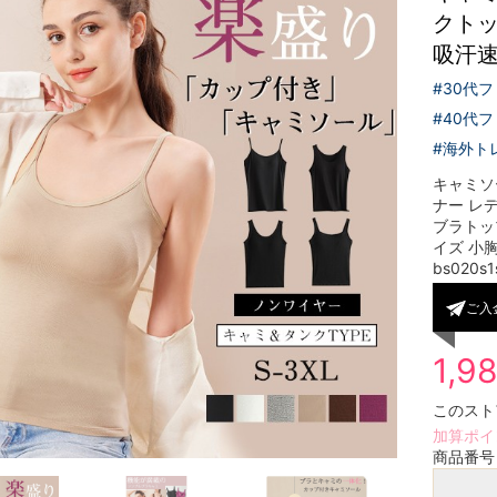
クトッ
吸汗速
#30代
#40代
#海外ト
キャミソ
ナー レ
ブラトッ
イズ 小胸 
bs020s1
ご入
1,9
このスト
加算ポイ
商品番