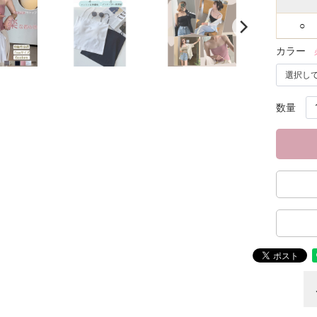
○
カラー
数量