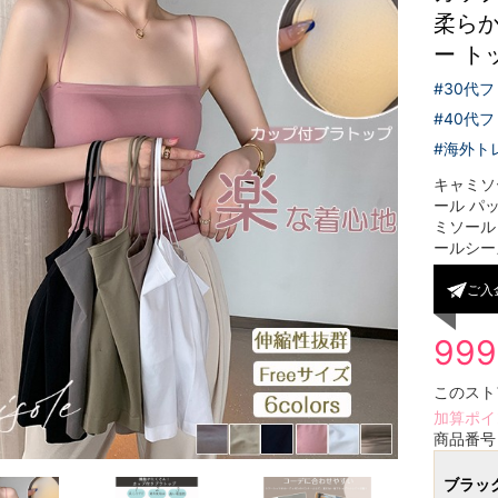
柔らか
ー ト
#30代
#40代
#海外ト
キャミソ
ール パ
ミソール
ールシーズ
ご入
99
このスト
加算ポイ
商品番
ブラッ