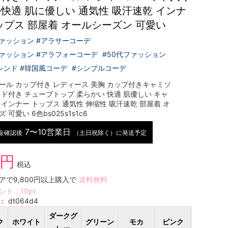
快適 肌に優しい 通気性 吸汗速乾 インナ
ップス 部屋着 オールシーズン 可愛い
ファッション #アラサーコーデ
ファッション #アラフォーコーデ
#50代ファッション
レンド #韓国風コーデ
#シンプルコーデ
ール カップ付き レディース 美胸 カップ付きキャミソ
ッド付き チューブトップ 柔らかい 快適 肌優しい キャ
 インナー トップス 通気性 伸缩性 吸汗速乾 部屋着 オ
 可愛い 6色bs025s1s1c6
7〜10営業日
金確認後
（土日祝除く）に発送予定
9円
税込
アで9,800円以上購入で
送料無料
ント：
10
pt
号：
dt064d4
ダークグ
ク
ホワイト
グリーン
モカ
ピンク