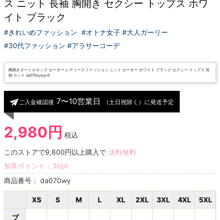
ス ニット 長袖 胸開き セクシー トップス ホワ
イト ブラック
#きれいめファッション
#オトナ女子 #大人ガーリー
#30代ファッション #アラサーコーデ
胸開きタートルネック セーター レディースファッション ニット セーター ホワイト ブラック セクシー トップス 長
袖 カット da070wywyc6
7〜10営業日
ご入金確認後
（土日祝除く）に発送予定
2,980円
税込
このストアで9,800円以上購入で
送料無料
加算ポイント：
30
pt
商品番号：
da070wy
XS
S
M
L
XL
2XL
3XL
4XL
5XL
ブ