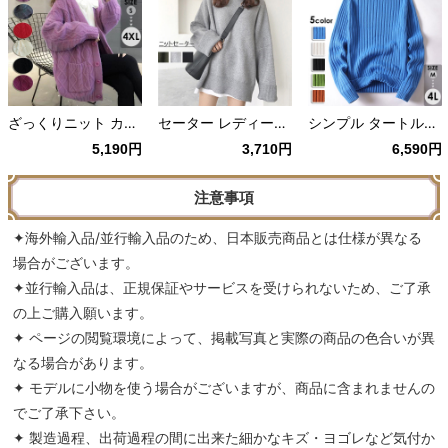
ざっくりニット カーディガン セーター 春ニット パープル/ダークパープル/レッド/ベージュ/ブルー/ブラック
セーター レディース ラウンドネック トップス 長袖 オーバーサイズ ブラック/グレー/グリーン
シンプル タートルネック セーター/ニット 長袖 メンズトップス ブルー/ホワイト/ブラック/グリーン/キャメル
5,190円
3,710円
6,590円
注意事項
✦海外輸入品/並行輸入品のため、日本販売商品とは仕様が異なる
場合がございます。
✦並行輸入品は、正規保証やサービスを受けられないため、ご了承
の上ご購入願います。
✦ ページの閲覧環境によって、掲載写真と実際の商品の色合いが異
なる場合があります。
✦ モデルに小物を使う場合がございますが、商品に含まれませんの
でご了承下さい。
✦ 製造過程、出荷過程の間に出来た細かなキズ・ヨゴレなど気付か